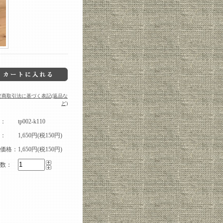
定商取引法に基づく表記(返品な
ど)
：
tp002-k110
：
1,650円(税150円)
価格：
1,650円(税150円)
数：