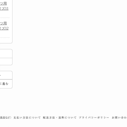
ンツ用
ズ11
ンツ用
ズ12