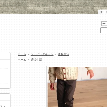
ホーム
＞
ソーイングキット
＞
通販生活
ホーム
＞
通販生活
ベスト