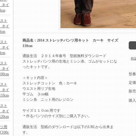
 ネイ
cm
ベスト
 ネイ
cm
商品名：2014 ストレッチパンツ用キット カーキ サイズ
ベスト
110cm
 ネイ
cm
通販生活 ２０１４年春号 型紙無料ダウンロード
特
ストレッチパンツ用の生地とミシン糸、ゴムがセットにな
ベスト
ったキットです。
 ネイ
0cm
型番
＜キット内容＞
定価
ストレッチコットン 色：カーキ
ベスト
ウエスト用リブ生地
 ネイ
販売
平ゴム ３cm幅
0cm
ミシン糸 ニット用のレジロン
購入
ベスト
サイズ１１０cm 用です
 ネイ
＊作るパンツのサイズ別にご購入下さい。
0cm
ンツ用
通販生活 型紙のダウンロードは以下のURLから出来ま
00c
す。