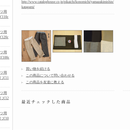
http://www.cataloghouse.co.jp/pikaichi/konomichi/yamazakimishin/
katagami/
ンツ用
10c
ンツ用
20c
ンツ用
100c
買い物を続ける
ンツ用
この商品について問い合わせる
ズ11
この商品を友達に教える
ンツ用
ズ12
ンツ用
ズ10